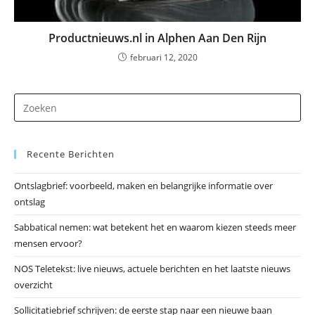
Productnieuws.nl in Alphen Aan Den Rijn
februari 12, 2020
Dr
op
Es
Recente Berichten
om
he
Ontslagbrief: voorbeeld, maken en belangrijke informatie over
zo
ontslag
te
slu
Sabbatical nemen: wat betekent het en waarom kiezen steeds meer
mensen ervoor?
NOS Teletekst: live nieuws, actuele berichten en het laatste nieuws
overzicht
Sollicitatiebrief schrijven: de eerste stap naar een nieuwe baan