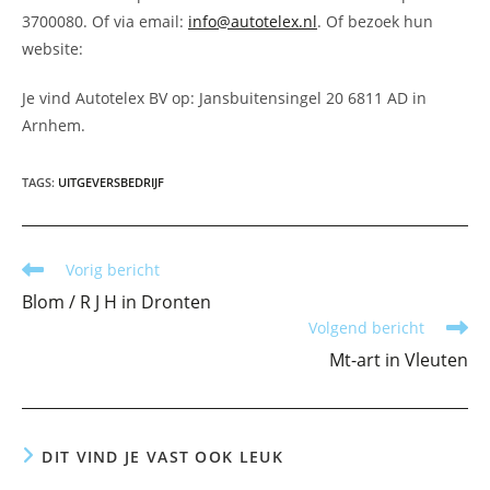
3700080. Of via email:
info@autotelex.nl
. Of bezoek hun
website:
Je vind Autotelex BV op: Jansbuitensingel 20 6811 AD in
Arnhem.
TAGS
:
UITGEVERSBEDRIJF
Lees
Vorig bericht
meer
Blom / R J H in Dronten
artikelen
Volgend bericht
Mt-art in Vleuten
DIT VIND JE VAST OOK LEUK