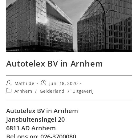
Autotelex BV in Arnhem
Bericht
Bericht
Mathilde
juni 18, 2020
auteur:
gepubliceerd
Berichtcategorie:
Arnhem
/
Gelderland
/
Uitgeverij
op:
Autotelex BV in Arnhem
Jansbuitensingel 20
6811 AD Arnhem
Bel ons op: 026-3700080