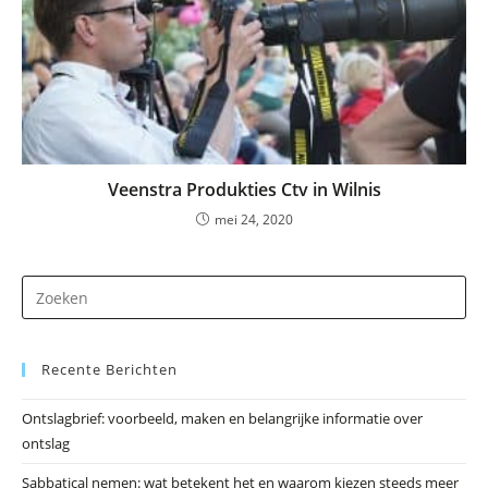
Veenstra Produkties Ctv in Wilnis
mei 24, 2020
Dr
op
Es
Recente Berichten
om
he
Ontslagbrief: voorbeeld, maken en belangrijke informatie over
zo
ontslag
te
slu
Sabbatical nemen: wat betekent het en waarom kiezen steeds meer