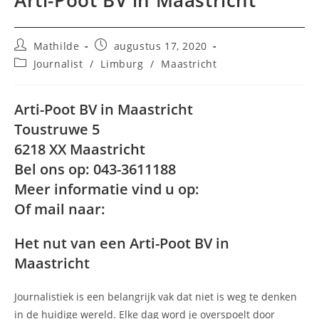
Arti-Poot BV in Maastricht
Bericht
Bericht
Mathilde
augustus 17, 2020
auteur:
gepubliceerd
Berichtcategorie:
Journalist
/
Limburg
/
Maastricht
op:
Arti-Poot BV in Maastricht
Toustruwe 5
6218 XX Maastricht
Bel ons op: 043-3611188
Meer informatie vind u op:
Of mail naar:
Het nut van een Arti-Poot BV in
Maastricht
Journalistiek is een belangrijk vak dat niet is weg te denken
in de huidige wereld. Elke dag word je overspoelt door