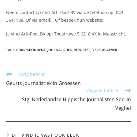
Neem contact op met Arti-Poot BV via de telefoon op: 043-
3611188. Of via email:
. Of bezoek hun website:
Je vind Arti-Poot BV op: Toustruwe 5 6218 XX in Maastricht.
TAGS
:
CORRESPONDENT
,
JOURNALISTIEK
,
REPORTER
,
VERSLAGGEVER
Lees
Vorig bericht
meer
Geurts Journalistiek in Groessen
artikelen
Volgend bericht
Stg. Nederlandse Hippische Journalisten Soc. in
Veghel
DIT VIND JE VAST OOK LEUK