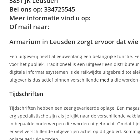
3831 JK Leusden
Bel ons op: 334725545
Meer informatie vind u op:
Of mail naar:
Armarium in Leusden zorgt ervoor dat wie sc
Een uitgeverij heeft al eeuwenlang een belangrijke functie. Ee
voor het publiek. Traditioneel is een uitgever een distributeu
digitale informatiesystemen is de reikwijdte uitgebreid tot el
uitgever is dus actief binnen verschillende
media
die worden 
Tijdschriften
Tijdschriften hebben een zeer gevarieerde oplage. Een magazi
erg specialistische zijn als je kijkt naar de verschillende va
in bepaalde onderwerpen die worden uitgebracht. Omdat tijds
er veel verschillende uitgeverijen actief op dit gebied. So
oplage gedrukt worden.