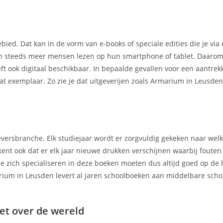
ebied. Dat kan in de vorm van e-books of speciale edities die je via
ien steeds meer mensen lezen op hun smartphone of tablet. Daarom
t ook digitaal beschikbaar. In bepaalde gevallen voor een aantrekke
at exemplaar. Zo zie je dat uitgeverijen zoals Armarium in Leusden
geversbranche. Elk studiejaar wordt er zorgvuldig gekeken naar we
kent ook dat er elk jaar nieuwe drukken verschijnen waarbij foute
e zich specialiseren in deze boeken moeten dus altijd goed op de 
rium in Leusden levert al jaren schoolboeken aan middelbare sch
et over de wereld