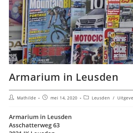
Armarium in Leusden
Bericht
Bericht
Berichtcategorie:
Mathilde
mei 14, 2020
Leusden
/
Uitgeve
auteur:
gepubliceerd
op:
Armarium in Leusden
Asschatterweg 63