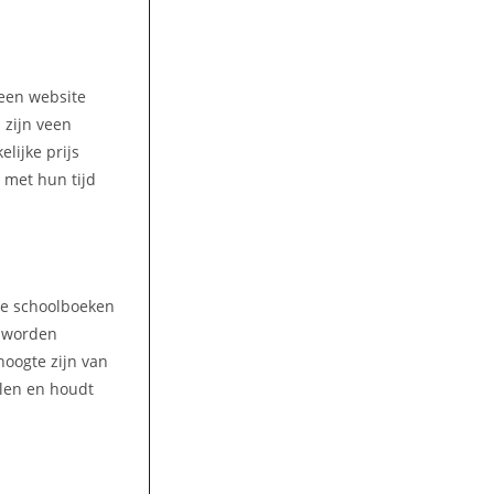
 een website
 zijn veen
lijke prijs
 met hun tijd
lke schoolboeken
n worden
hoogte zijn van
olen en houdt