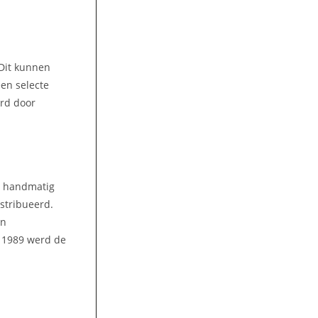
 Dit kunnen
een selecte
ord door
n handmatig
stribueerd.
en
n 1989 werd de