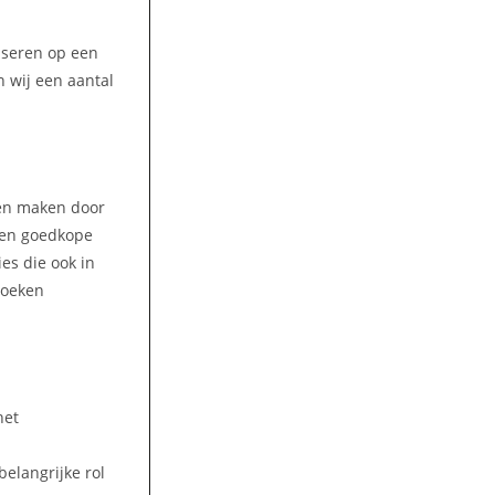
liseren op een
 wij een aantal
ren maken door
 Een goedkope
es die ook in
boeken
het
elangrijke rol