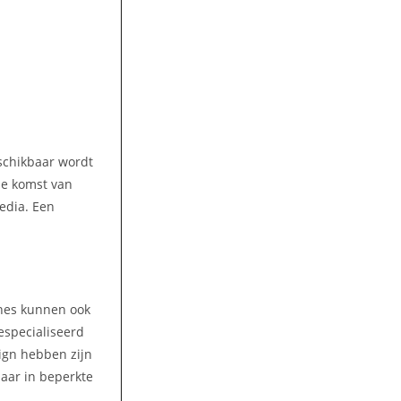
eschikbaar wordt
 de komst van
media. Een
ines kunnen ook
gespecialiseerd
ign hebben zijn
aar in beperkte