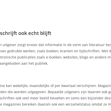
hrijft ook echt blijft
n uitgever zorgt ervoor dat informatie in de vorm van literatuur b
r van gedrukte werken, zoals boeken, kranten en tijdschriften. Met
ektronische publicaties zoals e-boeken, websites, blogs en andere 
aangeboden aan het publiek.
ne kan wekelijks, maandelijks of per kwartaal verschijnen. Magaz
kbladen die worden uitgegeven. Bepaalde uitgevers zijn daarom ook 
chriften ook veel meer beeld bevatten en soms een bijzonder des
mmige magazines bereiken daarom ook een verzamelstatus omdat ze m