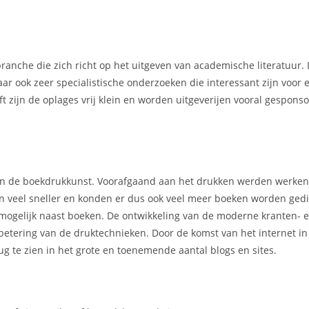
ranche die zich richt op het uitgeven van academische literatuur.
ar ook zeer specialistische onderzoeken die interessant zijn voor 
t zijn de oplages vrij klein en worden uitgeverijen vooral gespons
 van de boekdrukkunst. Voorafgaand aan het drukken werden werke
en veel sneller en konden er dus ook veel meer boeken worden gedi
mogelijk naast boeken. De ontwikkeling van de moderne kranten- 
rbetering van de druktechnieken. Door de komst van het internet i
g te zien in het grote en toenemende aantal blogs en sites.