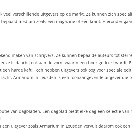
ook veel verschillende uitgevers op de markt. Ze kunnen zich specia
en bepaald medium zoals een magazine of een krant. Hieronder gaan
t bekend maken van schrijvers. Ze kunnen bepaalde auteurs tot ster
 keuze is daarbij ook aan de vorm waarin een boek gedrukt wordt.
een harde kaft. Toch hebben uitgevers ook oog voor speciale editi
gebracht. Armarium in Leusden is een toonaangevende uitgever die 
ibutie van dagbladen. Een dagblad biedt elke dag een selectie van 
l.
 een uitgever zoals Armarium in Leusden vervult daarom ook een b