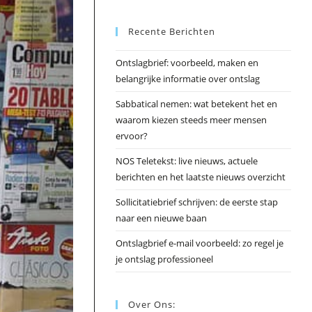
Esc
Recente Berichten
om
het
Ontslagbrief: voorbeeld, maken en
zoek
belangrijke informatie over ontslag
te
slui
Sabbatical nemen: wat betekent het en
waarom kiezen steeds meer mensen
ervoor?
NOS Teletekst: live nieuws, actuele
berichten en het laatste nieuws overzicht
Sollicitatiebrief schrijven: de eerste stap
naar een nieuwe baan
Ontslagbrief e-mail voorbeeld: zo regel je
je ontslag professioneel
Over Ons: