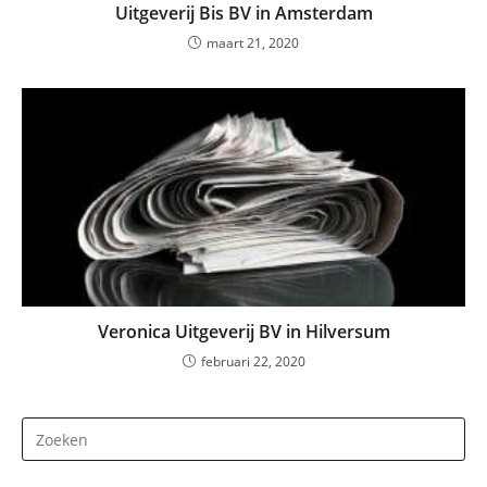
Uitgeverij Bis BV in Amsterdam
maart 21, 2020
Veronica Uitgeverij BV in Hilversum
februari 22, 2020
Dr
op
Es