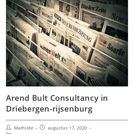
Arend Bult Consultancy in
Driebergen-rijsenburg
Bericht
Bericht
Mathilde
augustus 17, 2020
auteur:
gepubliceerd