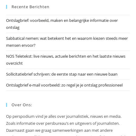
Recente Berichten
om
he
Ontslagbrief: voorbeeld, maken en belangrijke informatie over
zo
ontslag
te
slu
Sabbatical nemen: wat betekent het en waarom kiezen steeds meer
mensen ervoor?
NOS Teletekst: live nieuws, actuele berichten en het laatste nieuws
overzicht
Sollicitatiebrief schrijven: de eerste stap naar een nieuwe baan
Ontslagbrief e-mail voorbeeld: zo regel je je ontslag professioneel
Over Ons:
Op perspodium vind je alles over journalistiek, nieuws en media.
Zoals informatie over persbureau’s en uitgevers of journalisten.
Daarnaast gaan we graag samenwerkingen aan met andere