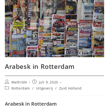
Arabesk in Rotterdam
Bericht
Bericht
Mathilde
juli 9, 2020
auteur:
gepubliceerd
Berichtcategorie:
Rotterdam
/
Uitgeverij
/
Zuid Holland
op:
Arabesk in Rotterdam