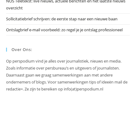
NOS Teletekst: live nieuws, actuele berichten en het laatste nieuws
overzicht
Sollicitatiebrief schrijven: de eerste stap naar een nieuwe baan
Ontslagbrief e-mail voorbeeld: zo regel je je ontslag professioneel
Over Ons:
Op perspodium vind je alles over journalistiek, nieuws en media.
Zoals informatie over persbureau’s en uitgevers of journalisten.
Daarnaast gaan we graag samenwerkingen aan met andere
ondernemers of blogs. Voor samenwerkingen tips of ideeën mail de
redactie=. Ze zijn te bereiken op info(at)perspodium.nl