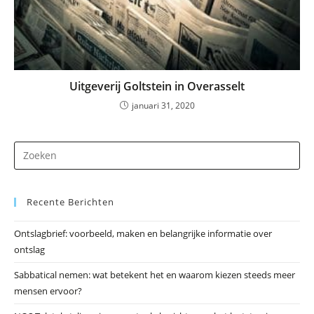
Uitgeverij Goltstein in Overasselt
januari 31, 2020
Dr
op
Es
Recente Berichten
om
he
Ontslagbrief: voorbeeld, maken en belangrijke informatie over
zo
ontslag
te
slu
Sabbatical nemen: wat betekent het en waarom kiezen steeds meer
mensen ervoor?