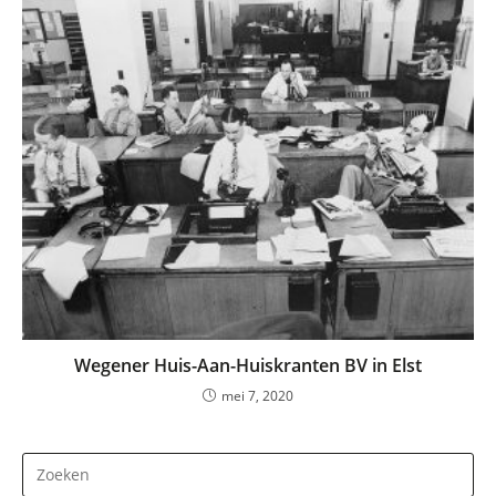
Wegener Huis-Aan-Huiskranten BV in Elst
mei 7, 2020
Dr
op