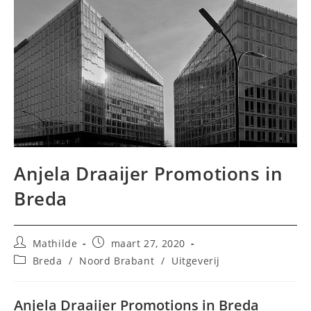
Anjela Draaijer Promotions in
Breda
Bericht
Bericht
Mathilde
maart 27, 2020
auteur:
gepubliceerd
Berichtcategorie:
Breda
/
Noord Brabant
/
Uitgeverij
op:
Anjela Draaijer Promotions in Breda