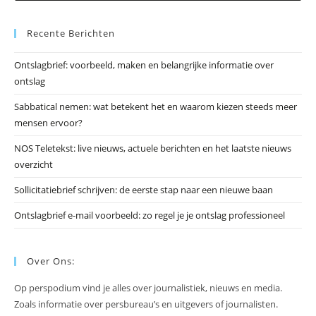
Es
Recente Berichten
om
he
Ontslagbrief: voorbeeld, maken en belangrijke informatie over
zo
ontslag
te
slu
Sabbatical nemen: wat betekent het en waarom kiezen steeds meer
mensen ervoor?
NOS Teletekst: live nieuws, actuele berichten en het laatste nieuws
overzicht
Sollicitatiebrief schrijven: de eerste stap naar een nieuwe baan
Ontslagbrief e-mail voorbeeld: zo regel je je ontslag professioneel
Over Ons:
Op perspodium vind je alles over journalistiek, nieuws en media.
Zoals informatie over persbureau’s en uitgevers of journalisten.