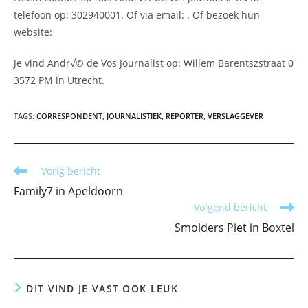
telefoon op: 302940001. Of via email:
. Of bezoek hun
website:
Je vind Andr√© de Vos Journalist op: Willem Barentszstraat 0
3572 PM in Utrecht.
TAGS
:
CORRESPONDENT
,
JOURNALISTIEK
,
REPORTER
,
VERSLAGGEVER
Lees
Vorig bericht
meer
Family7 in Apeldoorn
artikelen
Volgend bericht
Smolders Piet in Boxtel
DIT VIND JE VAST OOK LEUK