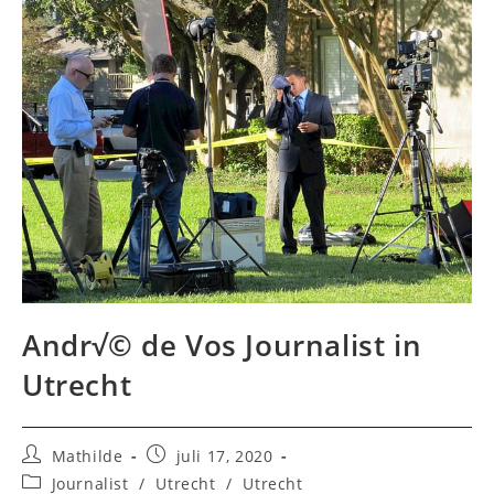
Andr√© de Vos Journalist in
Utrecht
Bericht
Bericht
Mathilde
juli 17, 2020
auteur:
gepubliceerd
Berichtcategorie:
Journalist
/
Utrecht
/
Utrecht