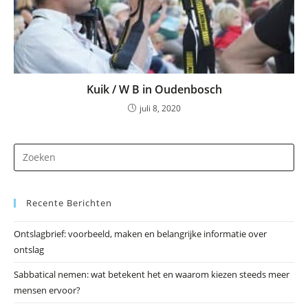
Kuik / W B in Oudenbosch
juli 8, 2020
Dr
op
Es
Recente Berichten
om
he
Ontslagbrief: voorbeeld, maken en belangrijke informatie over
zo
ontslag
te
slu
Sabbatical nemen: wat betekent het en waarom kiezen steeds meer
mensen ervoor?