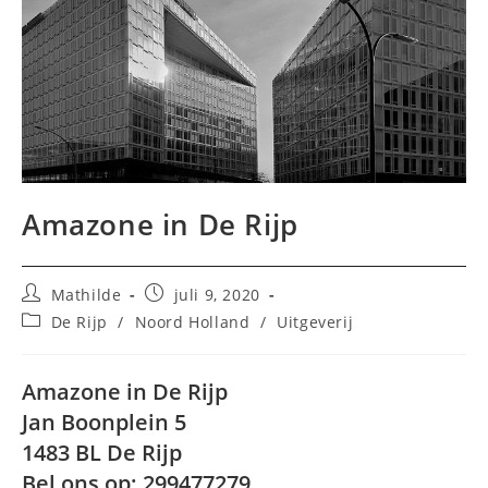
Amazone in De Rijp
Bericht
Bericht
Mathilde
juli 9, 2020
auteur:
gepubliceerd
Berichtcategorie:
De Rijp
/
Noord Holland
/
Uitgeverij
op:
Amazone in De Rijp
Jan Boonplein 5
1483 BL De Rijp
Bel ons op: 299477279