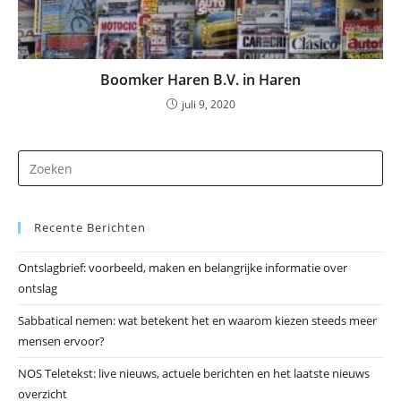
Boomker Haren B.V. in Haren
juli 9, 2020
Dr
op
Es
Recente Berichten
om
he
Ontslagbrief: voorbeeld, maken en belangrijke informatie over
zo
ontslag
te
slu
Sabbatical nemen: wat betekent het en waarom kiezen steeds meer
mensen ervoor?
NOS Teletekst: live nieuws, actuele berichten en het laatste nieuws
overzicht