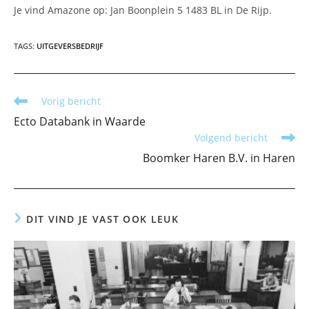
Je vind Amazone op: Jan Boonplein 5 1483 BL in De Rijp.
TAGS
:
UITGEVERSBEDRIJF
Lees
Vorig bericht
meer
Ecto Databank in Waarde
artikelen
Volgend bericht
Boomker Haren B.V. in Haren
DIT VIND JE VAST OOK LEUK