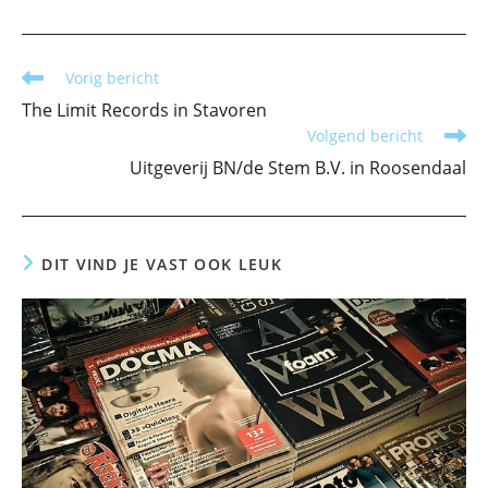
Lees
Vorig bericht
meer
The Limit Records in Stavoren
artikelen
Volgend bericht
Uitgeverij BN/de Stem B.V. in Roosendaal
DIT VIND JE VAST OOK LEUK