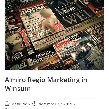
Almiro Regio Marketing in
Winsum
Bericht
Bericht
Mathilde
december 17, 2019
auteur:
gepubliceerd