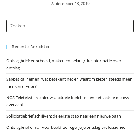
december 18, 2019
Dr
op
Es
Recente Berichten
om
he
Ontslagbrief: voorbeeld, maken en belangrijke informatie over
zo
ontslag
te
slu
Sabbatical nemen: wat betekent het en waarom kiezen steeds meer
mensen ervoor?
NOS Teletekst: live nieuws, actuele berichten en het laatste nieuws
overzicht
Sollicitatiebrief schrijven: de eerste stap naar een nieuwe baan
Ontslagbrief e-mail voorbeeld: zo regel je je ontslag professioneel