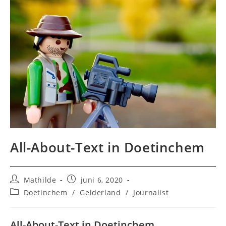
All-About-Text in Doetinchem
Bericht
Bericht
Mathilde
juni 6, 2020
auteur:
gepubliceerd
Berichtcategorie:
Doetinchem
/
Gelderland
/
Journalist
op:
All-About-Text in Doetinchem