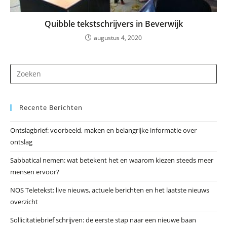
Quibble tekstschrijvers in Beverwijk
augustus 4, 2020
Dr
op
Es
Recente Berichten
om
he
Ontslagbrief: voorbeeld, maken en belangrijke informatie over
zo
ontslag
te
slu
Sabbatical nemen: wat betekent het en waarom kiezen steeds meer
mensen ervoor?
NOS Teletekst: live nieuws, actuele berichten en het laatste nieuws
overzicht
Sollicitatiebrief schrijven: de eerste stap naar een nieuwe baan