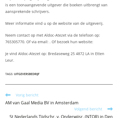
is een toonaangevende uitgever die boeken uitbrengt van
aansprekende schrijvers.
Meer informatie vind u op de website van de uitgeverij.
Neem contact op met Aldoc-Atezet via de telefoon op:
765305770. Of via email:
. Of bezoek hun website:
Je vind Aldoc-Atezet op: Bredaseweg 25 4872 LA in Etten
Leur.
TAGS
:
UITGEVERSBEDRIJF
Lees
Vorig bericht
meer
AM van Gaal Media BV in Amsterdam
artikelen
Volgend bericht
St Nederlands Tijdschr. v. Onderwijsr. (NTOR) in Den