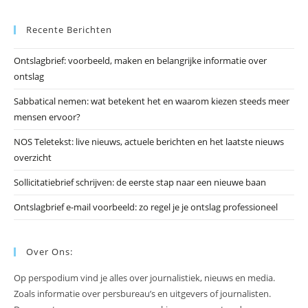
Es
Recente Berichten
om
he
Ontslagbrief: voorbeeld, maken en belangrijke informatie over
zo
ontslag
te
slu
Sabbatical nemen: wat betekent het en waarom kiezen steeds meer
mensen ervoor?
NOS Teletekst: live nieuws, actuele berichten en het laatste nieuws
overzicht
Sollicitatiebrief schrijven: de eerste stap naar een nieuwe baan
Ontslagbrief e-mail voorbeeld: zo regel je je ontslag professioneel
Over Ons:
Op perspodium vind je alles over journalistiek, nieuws en media.
Zoals informatie over persbureau’s en uitgevers of journalisten.