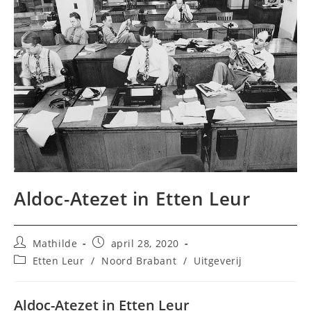
Aldoc-Atezet in Etten Leur
Bericht
Bericht
Mathilde
april 28, 2020
auteur:
gepubliceerd
Berichtcategorie:
Etten Leur
/
Noord Brabant
/
Uitgeverij
op:
Aldoc-Atezet in Etten Leur