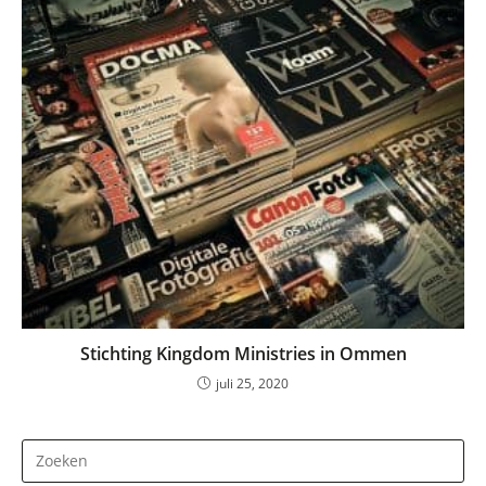
Stichting Kingdom Ministries in Ommen
juli 25, 2020
Dr
op