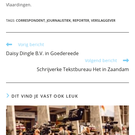
Vlaardingen.
TAGS
:
CORRESPONDENT
,
JOURNALISTIEK
,
REPORTER
,
VERSLAGGEVER
Lees
Vorig bericht
meer
Daisy Dingle B.V. in Goedereede
artikelen
Volgend bericht
Schrijverke Tekstbureau Het in Zaandam
DIT VIND JE VAST OOK LEUK