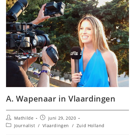
A. Wapenaar in Vlaardingen
Bericht
Bericht
Mathilde
juni 29, 2020
auteur:
gepubliceerd
Berichtcategorie:
Journalist
/
Vlaardingen
/
Zuid Holland
op: