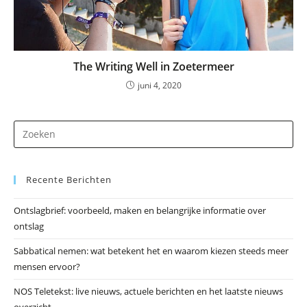
The Writing Well in Zoetermeer
juni 4, 2020
Dr
op
Es
Recente Berichten
om
he
Ontslagbrief: voorbeeld, maken en belangrijke informatie over
zo
ontslag
te
slu
Sabbatical nemen: wat betekent het en waarom kiezen steeds meer
mensen ervoor?
NOS Teletekst: live nieuws, actuele berichten en het laatste nieuws
overzicht