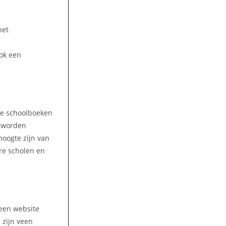
het
ook een
lke schoolboeken
n worden
hoogte zijn van
are scholen en
 een website
 zijn veen