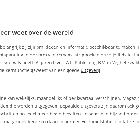
 meer weet over de wereld
e belangrijk zij zijn om ideeën en informatie beschikbaar te maken. 
tspanning in de vorm van romans, stripboeken en vrije tijds lectuu
er wat wils heeft. Al jaren levert A.L. Publishing B.V. in Veghel kwali
d de kernfunctie geweest van een goede
uitgeverij
.
ne kan wekelijks, maandelijks of per kwartaal verschijnen. Magaz
kbladen die worden uitgegeven. Bepaalde uitgevers zijn daarom ook 
chriften ook veel meer beeld bevatten en soms een bijzonder des
mmige magazines bereiken daarom ook een verzamelstatus omdat ze m