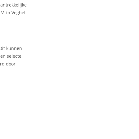
aantrekkelijke
.V. in Veghel
 Dit kunnen
een selecte
ord door