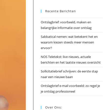
Esc
Recente Berichten
om
het
Ontslagbrief: voorbeeld, maken en
zoek
belangrijke informatie over ontslag
te
slui
Sabbatical nemen: wat betekent het en
waarom kiezen steeds meer mensen
ervoor?
NOS Teletekst: live nieuws, actuele
berichten en het laatste nieuws overzicht
Sollicitatiebrief schrijven: de eerste stap
naar een nieuwe baan
Ontslagbrief e-mail voorbeeld: zo regel je
je ontslag professioneel
Over Ons: