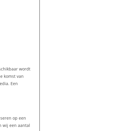
eschikbaar wordt
 de komst van
media. Een
liseren op een
 wij een aantal