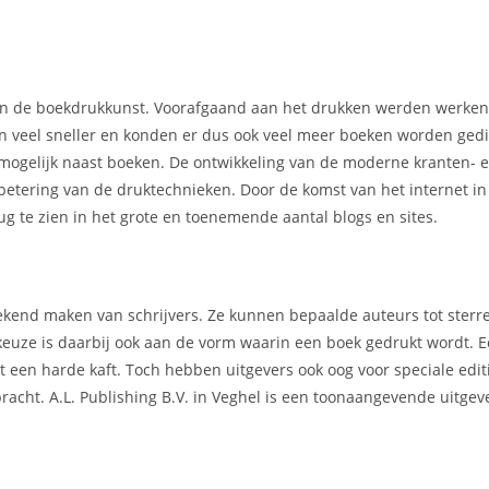
 van de boekdrukkunst. Voorafgaand aan het drukken werden werke
en veel sneller en konden er dus ook veel meer boeken worden gedi
mogelijk naast boeken. De ontwikkeling van de moderne kranten- 
rbetering van de druktechnieken. Door de komst van het internet i
g te zien in het grote en toenemende aantal blogs en sites.
t bekend maken van schrijvers. Ze kunnen bepaalde auteurs tot ster
 keuze is daarbij ook aan de vorm waarin een boek gedrukt wordt.
een harde kaft. Toch hebben uitgevers ook oog voor speciale editi
bracht. A.L. Publishing B.V. in Veghel is een toonaangevende uitge