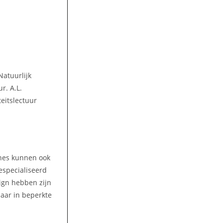
Natuurlijk
r. A.L.
teitslectuur
ines kunnen ook
gespecialiseerd
ign hebben zijn
aar in beperkte