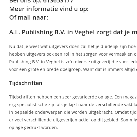
Bel ons op: 613653177
Meer informatie vind u op:
Of mail naar:
A.L. Publishing B.V. in Veghel zorgt dat je
Nu dat je weet wat uitgevers doen zal het je duidelijk zijn ho
hebben uitgevers ook een rol in het zorgen voor vermaak en on
Publishing B.V. in Veghel is zo’n diverse uitgeverij die voor ied
voor een grote en brede doelgroep. Want dat is immers altij
Tijdschriften
Tijdschriften hebben een zeer gevarieerde oplage. Een magazi
erg specialistische zijn als je kijkt naar de verschillende va
in bepaalde onderwerpen die worden uitgebracht. Omdat tijds
er veel verschillende uitgeverijen actief op dit gebied. So
oplage gedrukt worden.