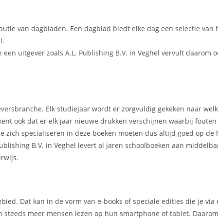
ibutie van dagbladen. Een dagblad biedt elke dag een selectie van 
l.
een uitgever zoals A.L. Publishing B.V. in Veghel vervult daarom 
geversbranche. Elk studiejaar wordt er zorgvuldig gekeken naar we
kent ook dat er elk jaar nieuwe drukken verschijnen waarbij foute
e zich specialiseren in deze boeken moeten dus altijd goed op de 
ublishing B.V. in Veghel levert al jaren schoolboeken aan middelb
rwijs.
ebied. Dat kan in de vorm van e-books of speciale edities die je via
ien steeds meer mensen lezen op hun smartphone of tablet. Daarom