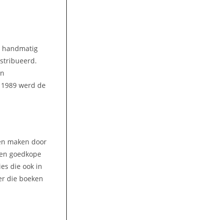
n handmatig
stribueerd.
en
n 1989 werd de
ren maken door
 Een goedkope
es die ook in
ver die boeken