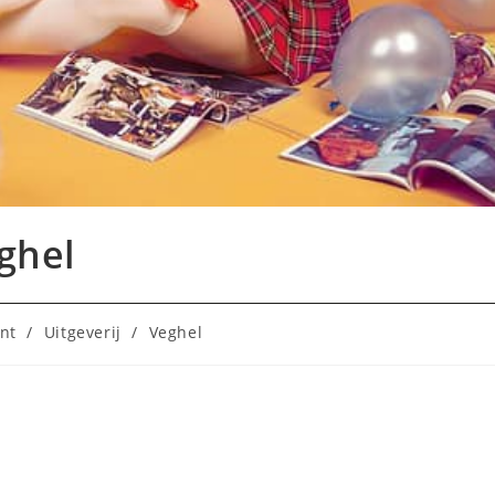
eghel
:
nt
/
Uitgeverij
/
Veghel