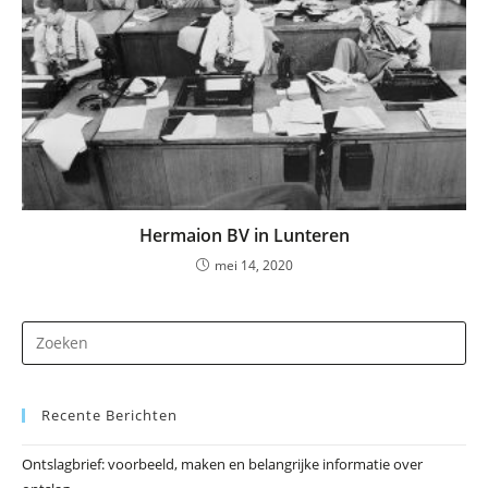
Hermaion BV in Lunteren
mei 14, 2020
Dr
op
Es
Recente Berichten
om
he
Ontslagbrief: voorbeeld, maken en belangrijke informatie over
zo