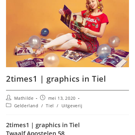
2times1 | graphics in Tiel
Bericht
Bericht
Mathilde
mei 13, 2020
auteur:
gepubliceerd
Berichtcategorie:
Gelderland
/
Tiel
/
Uitgeverij
op:
2times1 | graphics in Tiel
Twaalf Apostelen 58